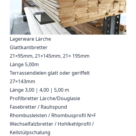
Lagerware Lärche
Glattkantbretter
21×95mm, 21×145mm, 21× 195mm
Länge 5,00m
Terrassendielen glatt oder geriffelt
27×143mm
Länge 3,00 | 4,00 | 5,00 m
Profilbretter Lärche/Douglasie
Fasebretter / Rauhspund
Rhombusleisten / Rhombusprofil N+F
Wechselfalzbretter / Hohlkehlprofil /
Keilstülpschalung