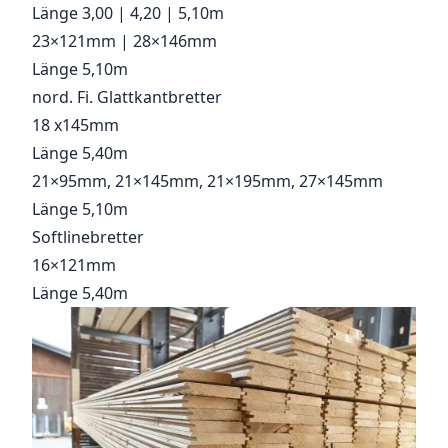
Länge 3,00 | 4,20 | 5,10m
23×121mm | 28×146mm
Länge 5,10m
nord. Fi. Glattkantbretter
18 x145mm
Länge 5,40m
21×95mm, 21×145mm, 21×195mm, 27×145mm
Länge 5,10m
Softlinebretter
16×121mm
Länge 5,40m